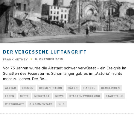
DER VERGESSENE LUFTANGRIFF
6. OKTOBER 2019
FRANK HETHEY
Vor 75 Jahren wurde die Altstadt schwer verwüstet - ein Ereignis im
Schatten des Feuersturms Schon länger gab es im „Astoria“ nichts
mehr zu lachen. Der Be
...
ALLTAG
BREMEN
BREMEN INTERN
HÄFEN
HANDEL
HEMELINGEN
LEBEN
MITTE
NEUSTADT
NEWS
STADTENTWICKLUNG
STADTTEILE
WIRTSCHAFT
0 KOMMENTARE
1