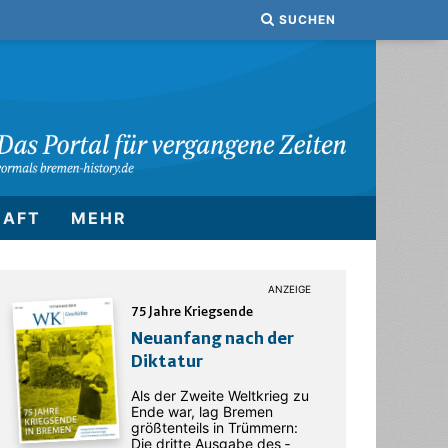
SUCHEN
HAFT
MEHR
75 Jahre Kriegsende
Neuanfang nach der
Diktatur
Als der Zweite Weltkrieg zu
Ende war, lag Bremen
größtenteils in Trümmern:
Die dritte Ausgabe des ­