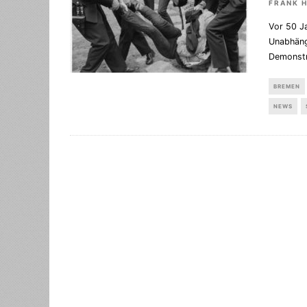
FRANK 
Vor 50 J
Unabhängi
Demonstr
BREMEN
NEWS