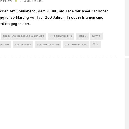
5. JULI 2020
HETHEY
ahren Am Sonnabend, dem 4. Juli, am Tage der amerikanischen
gkeitserklärung vor fast 200 Jahren, findet in Bremen eine
ation gegen den
...
EIN BLICK IN DIE GESCHICHTE
JUGENDKULTUR
LEBEN
MITTE
SERIEN
STADTTEILE
VOR 50 JAHREN
0 KOMMENTARE
1