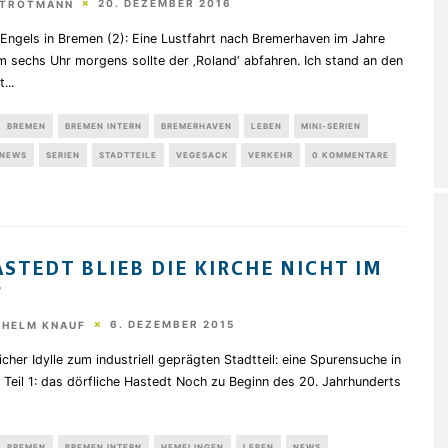
20. DEZEMBER 2016
STROTMANN
 Engels in Bremen (2): Eine Lustfahrt nach Bremerhaven im Jahre
 sechs Uhr morgens sollte der ‚Roland‘ abfahren. Ich stand an den
t
...
BREMEN
BREMEN INTERN
BREMERHAVEN
LEBEN
MINI-SERIEN
NEWS
SERIEN
STADTTEILE
VEGESACK
VERKEHR
0 KOMMENTARE
ASTEDT BLIEB DIE KIRCHE NICHT IM
F
6. DEZEMBER 2015
THELM KNAUF
icher Idylle zum industriell geprägten Stadtteil: eine Spurensuche in
 Teil 1: das dörfliche Hastedt Noch zu Beginn des 20. Jahrhunderts
BREMEN
BREMEN INTERN
HEMELINGEN
LEBEN
NEWS