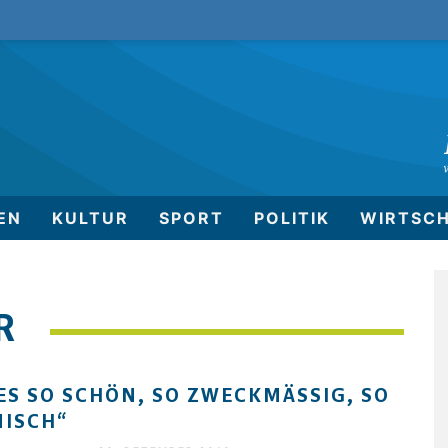
EN
KULTUR
SPORT
POLITIK
WIRTSC
R
ES SO SCHÖN, SO ZWECKMÄSSIG, SO B
ISCH“