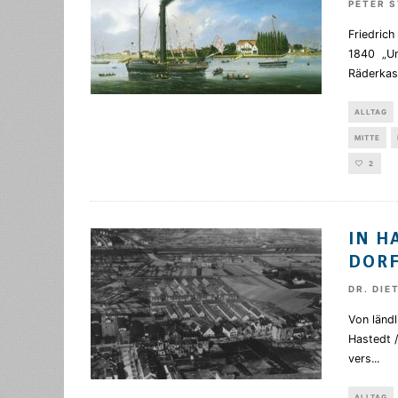
PETER 
Friedrich
1840 „Um
Räderkas
ALLTAG
MITTE
2
IN H
DOR
DR. DIE
Von ländl
Hastedt /
vers
...
ALLTAG