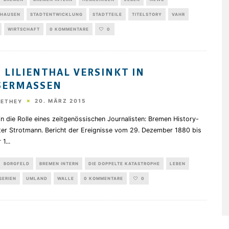
HAUSEN
STADTENTWICKLUNG
STADTTEILE
TITELSTORY
VAHR
WIRTSCHAFT
0 KOMMENTARE
0
 LILIENTHAL VERSINKT IN
SERMASSEN
20. MÄRZ 2015
HETHEY
in die Rolle eines zeitgenössischen Journalisten: Bremen History-
ter Strotmann. Bericht der Ereignisse vom 29. Dezember 1880 bis
 1
...
BORGFELD
BREMEN INTERN
DIE DOPPELTE KATASTROPHE
LEBEN
SERIEN
UMLAND
WALLE
0 KOMMENTARE
0