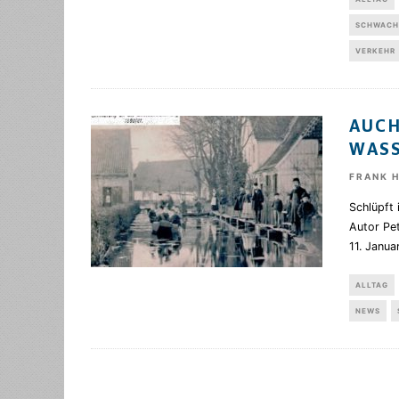
SCHWACH
VERKEHR
AUCH
WAS
FRANK 
Schlüpft 
Autor Pe
11. Januar
ALLTAG
NEWS