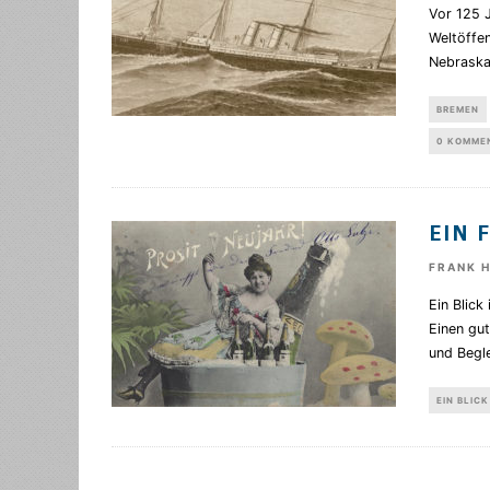
Vor 125 
Weltöffen
Nebraska
BREMEN
0 KOMME
EIN 
FRANK 
Ein Blick
Einen gu
und Begle
EIN BLICK