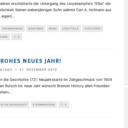
Jahren erschütterte der Untergang des Lloyddampfers "Elbe" die
tlichkeit Seinen siebenjährigen Sohn wähnte Carl A. Hofmann aus
 eigent
...
BREMERHAVEN
MARITIMES
NEWS
STADTTEILE
TITELSTORY
NTARE
0
FROHES NEUES JAHR!
31. DEZEMBER 2015
HETHEY
 in die Geschichte (72): Neujahrskarte im Zeitgeschmack von 1904
ten Rutsch ins neue Jahr wünscht Bremen History allen Freunden
itern
...
 IN DIE GESCHICHTE
0 KOMMENTARE
0