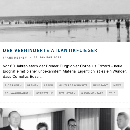
DER VERHINDERTE ATLANTIKFLIEGER
15. JANUAR 2022
FRANK HETHEY
Vor 60 Jahren starb der Bremer Flugpionier Cornelius Edzard – neue
Biografie mit bisher unbekanntem Material Eigentlich ist es ein Wunder,
dass Cornelius Edzar
...
BIOGRAFIEN
BREMEN
LEBEN
MILITÄRGESCHICHTE
NEUSTADT
NEWS
SCHWACHHAUSEN
STADTTEILE
TITELSTORY
0 KOMMENTARE
0