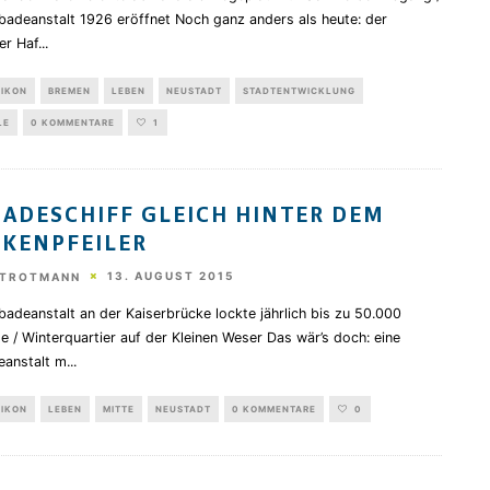
badeanstalt 1926 eröffnet Noch ganz anders als heute: der
er Haf
...
XIKON
BREMEN
LEBEN
NEUSTADT
STADTENTWICKLUNG
LE
0 KOMMENTARE
1
BADESCHIFF GLEICH HINTER DEM
KENPFEILER
13. AUGUST 2015
STROTMANN
badeanstalt an der Kaiserbrücke lockte jährlich bis zu 50.000
 / Winterquartier auf der Kleinen Weser Das wär’s doch: eine
eanstalt m
...
XIKON
LEBEN
MITTE
NEUSTADT
0 KOMMENTARE
0