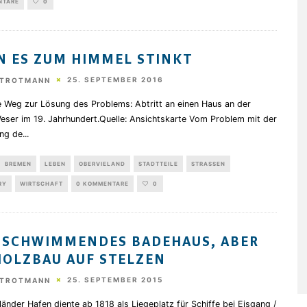
NTARE
0
 ES ZUM HIMMEL STINKT
25. SEPTEMBER 2016
STROTMANN
e Weg zur Lösung des Problems: Abtritt an einen Haus an der
eser im 19. Jahrhundert.Quelle: Ansichtskarte Vom Problem mit der
ng de
...
BREMEN
LEBEN
OBERVIELAND
STADTTEILE
STRASSEN
RY
WIRTSCHAFT
0 KOMMENTARE
0
 SCHWIMMENDES BADEHAUS, ABER
HOLZBAU AUF STELZEN
25. SEPTEMBER 2015
STROTMANN
änder Hafen diente ab 1818 als Liegeplatz für Schiffe bei Eisgang /