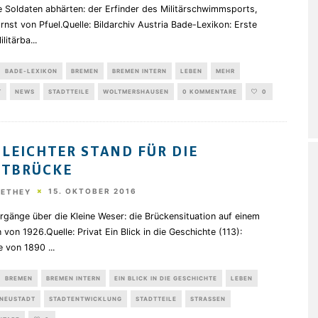
e Soldaten abhärten: der Erfinder des Militärschwimmsports,
rnst von Pfuel.Quelle: Bildarchiv Austria Bade-Lexikon: Erste
litärba
...
BADE-LEXIKON
BREMEN
BREMEN INTERN
LEBEN
MEHR
T
NEWS
STADTTEILE
WOLTMERSHAUSEN
0 KOMMENTARE
0
 LEICHTER STAND FÜR DIE
UTBRÜCKE
15. OKTOBER 2016
HETHEY
gänge über die Kleine Weser: die Brückensituation auf einem
 von 1926.Quelle: Privat Ein Blick in die Geschichte (113):
e von 1890
...
BREMEN
BREMEN INTERN
EIN BLICK IN DIE GESCHICHTE
LEBEN
NEUSTADT
STADTENTWICKLUNG
STADTTEILE
STRASSEN