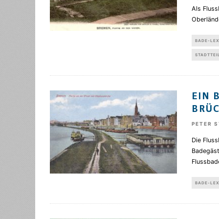
Als Fluss
Oberländ
BADE-LE
STADTTEI
EIN 
BRÜC
PETER 
Die Fluss
Badegäste
Flussbad
BADE-LE