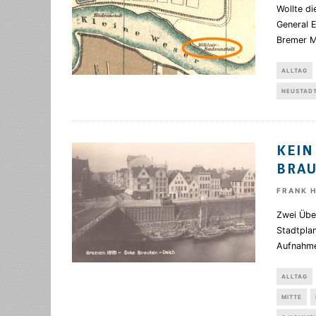
Wollte di
General E
Bremer Mi
ALLTAG
NEUSTAD
KEIN
BRA
FRANK 
Zwei Über
Stadtplan
Aufnahm
ALLTAG
MITTE