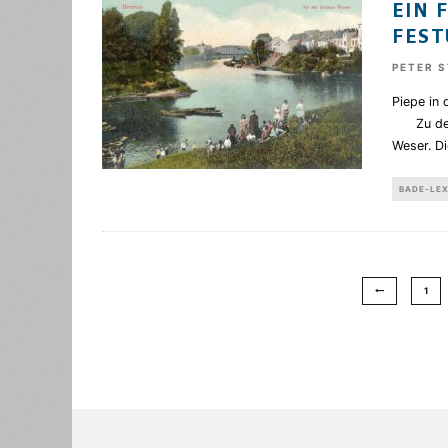
EIN 
FES
PETER 
Piepe in
Zu den „
Weser. Di
BADE-LE
1