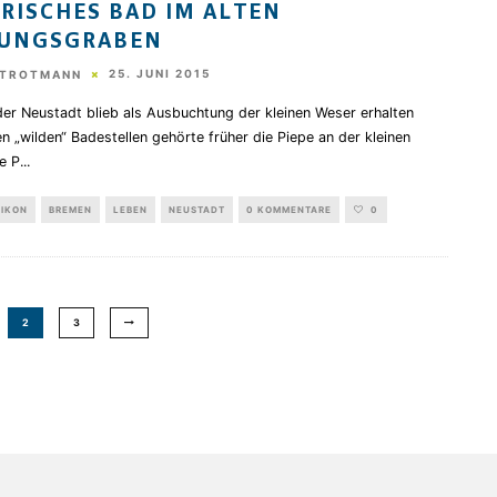
FRISCHES BAD IM ALTEN
TUNGSGRABEN
25. JUNI 2015
STROTMANN
 der Neustadt blieb als Ausbuchtung der kleinen Weser erhalten
wilden“ Badestellen gehörte früher die Piepe an der kleinen
e P
...
XIKON
BREMEN
LEBEN
NEUSTADT
0 KOMMENTARE
0
2
3