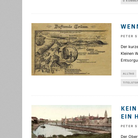
0 KOMME
WENN
PETER 
Der kurz
Kleinen W
Entsorgu
ALLTAG
TITELSTO
KEIN
EIN 
PETER 
Der Oberl