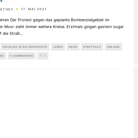
R“
17. MAI 2021
HETHEY
ahren Der Protest gegen das geplante Bombenzielgebiet im
er Moor zieht immer weitere Kreise. Erstmals gingen gestern sogar
f die Straß
...
EIN BLICK IN DIE GESCHICHTE
LEBEN
NEWS
STADTTEILE
UMLAND
DE
0 KOMMENTARE
1