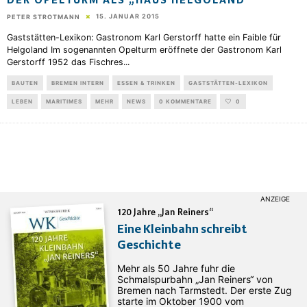
DER OPELTURM ALS „HAUS HELGOLAND“
15. JANUAR 2015
PETER STROTMANN
Gaststätten-Lexikon: Gastronom Karl Gerstorff hatte ein Faible für
Helgoland Im sogenannten Opelturm eröffnete der Gastronom Karl
Gerstorff 1952 das Fischres
...
BAUTEN
BREMEN INTERN
ESSEN & TRINKEN
GASTSTÄTTEN-LEXIKON
LEBEN
MARITIMES
MEHR
NEWS
0 KOMMENTARE
0
120 Jahre „Jan Reiners“
Eine Kleinbahn schreibt
Geschichte
Mehr als 50 Jahre fuhr die
Schmalspurbahn „Jan ­Reiners“ von
Bremen nach Tarmstedt. Der erste Zug
starte im Oktober 1900 vom