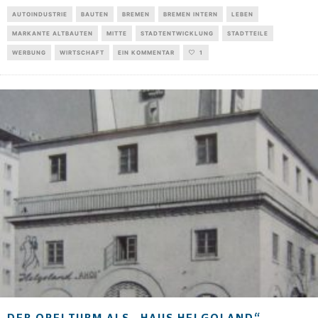
AUTOINDUSTRIE
BAUTEN
BREMEN
BREMEN INTERN
LEBEN
MARKANTE ALTBAUTEN
MITTE
STADTENTWICKLUNG
STADTTEILE
WERBUNG
WIRTSCHAFT
EIN KOMMENTAR
1