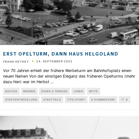
ERST OPELTURM, DANN HAUS HELGOLAND
24. SEPTEMBER 2022
FRANK HETHEY
Vor 70 Jahren erhielt der frühere Werbeturm am Bahnhofsplatz einen
neuen Namen Von der einstigen Eleganz des früheren Opelturms (mehr
dazu hier) war im Herbst
...
BAUTEN
BREMEN
ESSEN & TRINKEN
LEBEN
MITTE
STADTENTWICKLUNG
STADTTEILE
TITELSTORY
0 KOMMENTARE
6