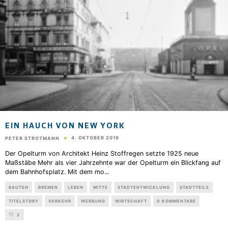
EIN HAUCH VON NEW YORK
4. OKTOBER 2019
PETER STROTMANN
Der Opelturm von Architekt Heinz Stoffregen setzte 1925 neue
Maßstäbe Mehr als vier Jahrzehnte war der Opelturm ein Blickfang auf
dem Bahnhofsplatz. Mit dem mo
...
BAUTEN
BREMEN
LEBEN
MITTE
STADTENTWICKLUNG
STADTTEILE
TITELSTORY
VERKEHR
WERBUNG
WIRTSCHAFT
0 KOMMENTARE
2