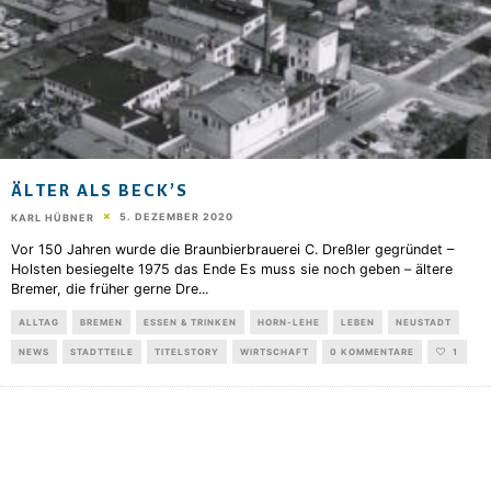
ÄLTER ALS BECK’S
5. DEZEMBER 2020
KARL HÜBNER
Vor 150 Jahren wurde die Braunbierbrauerei C. Dreßler gegründet –
Holsten besiegelte 1975 das Ende Es muss sie noch geben – ältere
Bremer, die früher gerne Dre
...
ALLTAG
BREMEN
ESSEN & TRINKEN
HORN-LEHE
LEBEN
NEUSTADT
NEWS
STADTTEILE
TITELSTORY
WIRTSCHAFT
0 KOMMENTARE
1