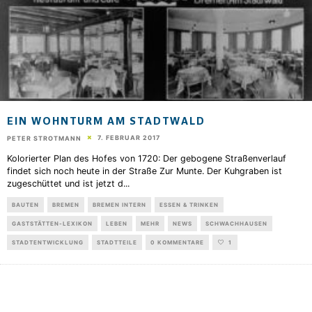
EIN WOHNTURM AM STADTWALD
7. FEBRUAR 2017
PETER STROTMANN
Kolorierter Plan des Hofes von 1720: Der gebogene Straßenverlauf
findet sich noch heute in der Straße Zur Munte. Der Kuhgraben ist
zugeschüttet und ist jetzt d
...
BAUTEN
BREMEN
BREMEN INTERN
ESSEN & TRINKEN
GASTSTÄTTEN-LEXIKON
LEBEN
MEHR
NEWS
SCHWACHHAUSEN
STADTENTWICKLUNG
STADTTEILE
0 KOMMENTARE
1