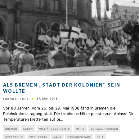
ALS BREMEN „STADT DER KOLONIEN“ SEIN
WOLLTE
27. MAI 2018
FRANK HETHEY
Vor 80 Jahren: Vom 26. bis 29. Mai 1938 fand in Bremen die
Reichskolonialtagung statt Die tropische Hitze passte zum Anlass: Die
Temperaturen kletterten auf bi
...
BREMEN
LEBEN
MILITÄRGESCHICHTE
MITTE
SCHWACHHAUSEN
STADTTEILE
TITELSTORY
VAHR
2 KOMMENTARE
1