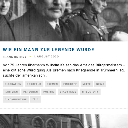
WIE EIN MANN ZUR LEGENDE WURDE
1. AUGUST 2020
FRANK HETHEY
Vor 75 Jahren übernahm Wilhelm Kaisen das Amt des Bürgermeisters –
eine kritische Würdigung Als Bremen nach Kriegsende in Trümmern lag,
suchte der amerikanisch
...
BIOGRAFIEN
BORGFELD
BREMEN
FINDORFF
MITTE
NEWS
PARTEIEN
PERSONEN
POLITIK
STADTTEILE
TITELSTORY
0 KOMMENTARE
0