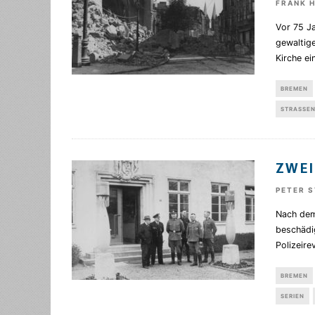
FRANK 
Vor 75 Ja
gewaltig
Kirche ei
BREMEN
STRASSEN
ZWEI
PETER 
Nach dem 
beschädi
Polizeir
BREMEN
SERIEN