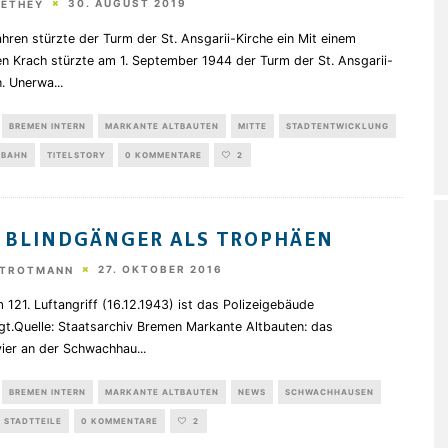
30. AUGUST 2019
HETHEY
hren stürzte der Turm der St. Ansgarii-Kirche ein Mit einem
en Krach stürzte am 1. September 1944 der Turm der St. Ansgarii-
n. Unerwa
...
BREMEN INTERN
MARKANTE ALTBAUTEN
MITTE
STADTENTWICKLUNG
BAHN
TITELSTORY
0 KOMMENTARE
2
 BLINDGÄNGER ALS TROPHÄEN
27. OKTOBER 2016
STROTMANN
121. Luftangriff (16.12.1943) ist das Polizeigebäude
gt.Quelle: Staatsarchiv Bremen Markante Altbauten: das
evier an der Schwachhau
...
BREMEN INTERN
MARKANTE ALTBAUTEN
NEWS
SCHWACHHAUSEN
STADTTEILE
0 KOMMENTARE
2