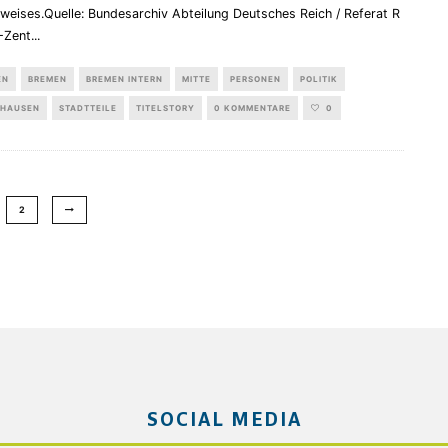
weises.Quelle: Bundesarchiv Abteilung Deutsches Reich / Referat R
-Zent
...
EN
BREMEN
BREMEN INTERN
MITTE
PERSONEN
POLITIK
HAUSEN
STADTTEILE
TITELSTORY
0 KOMMENTARE
0
2
SOCIAL MEDIA