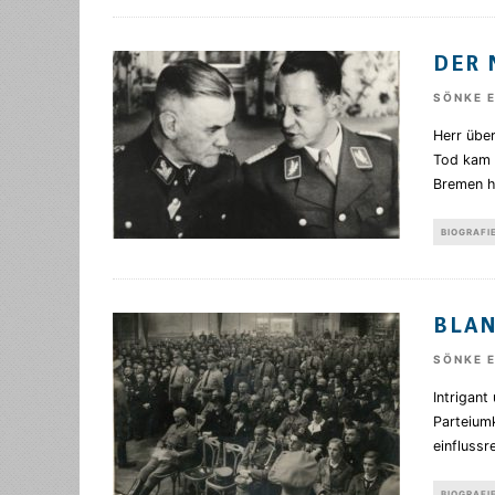
DER 
SÖNKE 
Herr übe
Tod kam p
Bremen h
BIOGRAFI
BLAN
SÖNKE 
Intrigant
Parteiumk
einflussr
BIOGRAFI