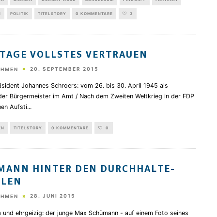
N
POLITIK
TITELSTORY
0 KOMMENTARE
3
 TAGE VOLLSTES VERTRAUEN
20. SEPTEMBER 2015
EHMEN
äsident Johannes Schroers: vom 26. bis 30. April 1945 als
der Bürgermeister im Amt / Nach dem Zweiten Weltkrieg in der FDP
nen Aufsti
...
EN
TITELSTORY
0 KOMMENTARE
0
MANN HINTER DEN DURCHHALTE-
OLEN
28. JUNI 2015
EHMEN
 und ehrgeizig: der junge Max Schümann - auf einem Foto seines