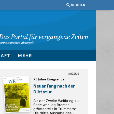
SUCHEN
HAFT
MEHR
75 Jahre Kriegsende
Neuanfang nach der
Diktatur
Als der Zweite Weltkrieg zu
Ende war, lag Bremen
größtenteils in Trümmern:
Die dritte Ausgabe des ­