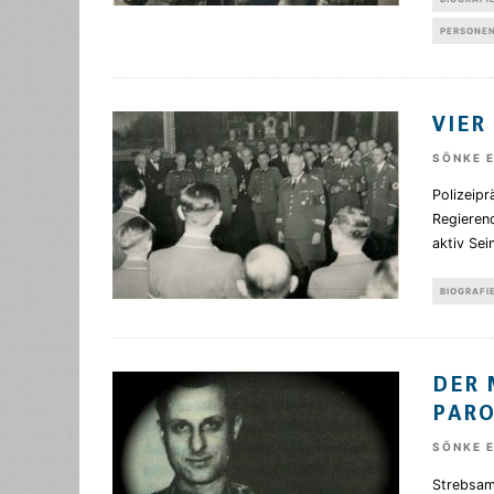
PERSONE
VIER
SÖNKE 
Polizeipr
Regieren
aktiv Sei
BIOGRAFI
DER 
PAR
SÖNKE 
Strebsam