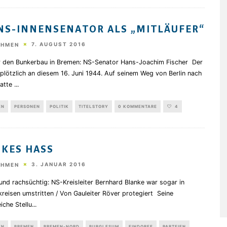
NS-INNENSENATOR ALS „MITLÄUFER“
7. AUGUST 2016
EHMEN
r den Bunkerbau in Bremen: NS-Senator Hans-Joachim Fischer Der
lötzlich an diesem 16. Juni 1944. Auf seinem Weg von Berlin nach
atte
...
EN
PERSONEN
POLITIK
TITELSTORY
0 KOMMENTARE
4
KES HASS
3. JANUAR 2016
EHMEN
 und rachsüchtig: NS-Kreisleiter Bernhard Blanke war sogar in
reisen umstritten / Von Gauleiter Röver protegiert Seine
eiche Stellu
...
EN
BREMEN
BREMEN-NORD
BURGLESUM
FINDORFF
PARTEIEN