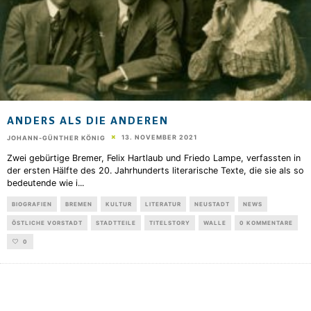
ANDERS ALS DIE ANDEREN
13. NOVEMBER 2021
JOHANN-GÜNTHER KÖNIG
Zwei gebürtige Bremer, Felix Hartlaub und Friedo Lampe, verfassten in
der ersten Hälfte des 20. Jahrhunderts literarische Texte, die sie als so
bedeutende wie i
...
BIOGRAFIEN
BREMEN
KULTUR
LITERATUR
NEUSTADT
NEWS
ÖSTLICHE VORSTADT
STADTTEILE
TITELSTORY
WALLE
0 KOMMENTARE
0