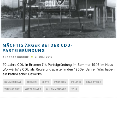
MÄCHTIG ÄRGER BEI DER CDU-
PARTEIGRÜNDUNG
3. JULI 2016
ANDREAS BÖSCHE
70 Jahre CDU in Bremen (1): Parteigründung im Sommer 1946 im Haus
„Vorwärts“ / CDU als Regierungspartei in den 1950er Jahren Was haben
ein katholischer Gewerks
...
BLUMENTHAL
BREMEN
MITTE
PARTEIEN
POLITIK
STADTTEILE
TITELSTORY
WIRTSCHAFT
0 KOMMENTARE
0