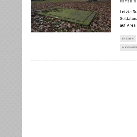
PETER 
Letzte R
Soldaten
auf Area
BREMEN
0 KOMME