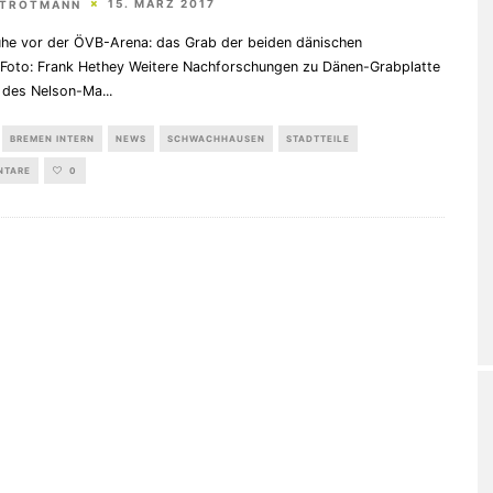
15. MÄRZ 2017
STROTMANN
uhe vor der ÖVB-Arena: das Grab der beiden dänischen
.Foto: Frank Hethey Weitere Nachforschungen zu Dänen-Grabplatte
l des Nelson-Ma
...
BREMEN INTERN
NEWS
SCHWACHHAUSEN
STADTTEILE
NTARE
0