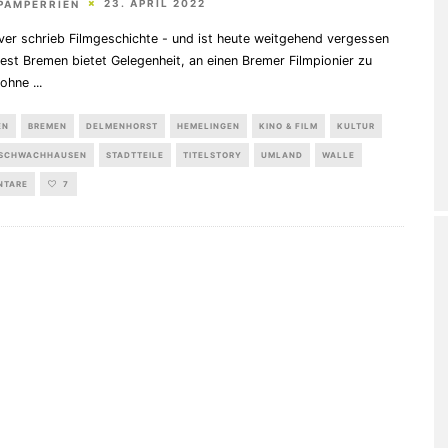
23. APRIL 2022
PAMPERRIEN
ver schrieb Filmgeschichte - und ist heute weitgehend vergessen
est Bremen bietet Gelegenheit, an einen Bremer Filmpionier zu
, ohne
...
EN
BREMEN
DELMENHORST
HEMELINGEN
KINO & FILM
KULTUR
SCHWACHHAUSEN
STADTTEILE
TITELSTORY
UMLAND
WALLE
NTARE
7