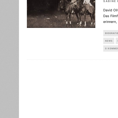
SABINE 
David Oli
Das Filmf
erinnern
BIOGRAFI
NEWS
0 KOMME