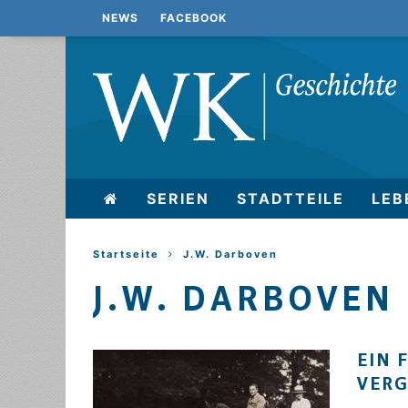
NEWS
FACEBOOK
SERIEN
STADTTEILE
LEB
Startseite
J.W. Darboven
J.W. DARBOVEN
EIN 
VER