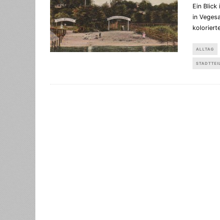
Ein Blick
in Vegesa
koloriert
ALLTAG
STADTTEI