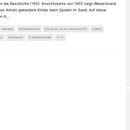
 in die Geschichte (195): Ansichtskarte von 1902 zeigt Weserstrand
ck Adrett gekleidete Kinder beim Spielen im Sand: Auf dieser
en A
...
BREMEN
BREMERHAVEN
EIN BLICK IN DIE GESCHICHTE
LEBEN
LE
VEGESACK
0 KOMMENTARE
0