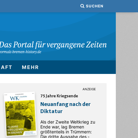
SUCHEN
HAFT
MEHR
75 Jahre Kriegsende
Neuanfang nach der
Diktatur
Als der Zweite Weltkrieg zu
Ende war, lag Bremen
größtenteils in Trümmern:
Die dritte Ausgabe des ­