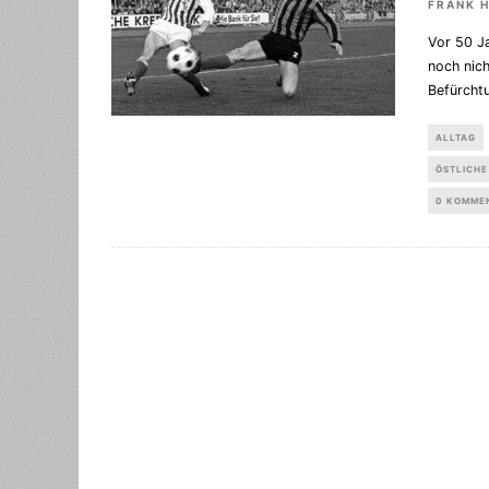
FRANK 
Vor 50 Ja
noch nich
Befürcht
ALLTAG
ÖSTLICHE
0 KOMME