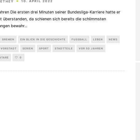
10. APRIL 2022
HETHEY
hren Die ersten drei Minuten seiner Bundesliga-Karriere hatte er
t überstanden, da schienen sich bereits die schlimmsten
ungen bewahr
...
BREMEN
EIN BLICK IN DIE GESCHICHTE
FUSSBALL
LEBEN
NEWS
 VORSTADT
SERIEN
SPORT
STADTTEILE
VOR 50 JAHREN
NTARE
0