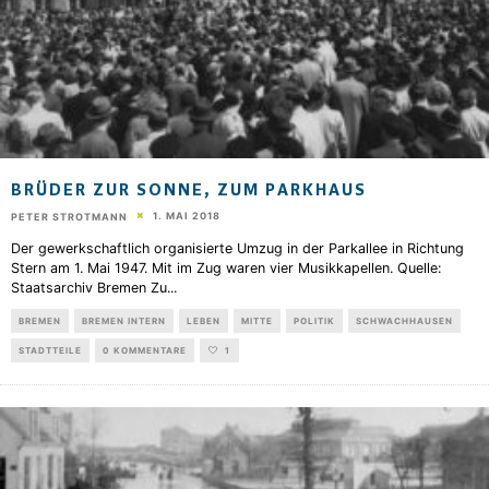
BRÜDER ZUR SONNE, ZUM PARKHAUS
1. MAI 2018
PETER STROTMANN
Der gewerkschaftlich organisierte Umzug in der Parkallee in Richtung
Stern am 1. Mai 1947. Mit im Zug waren vier Musikkapellen. Quelle:
Staatsarchiv Bremen Zu
...
BREMEN
BREMEN INTERN
LEBEN
MITTE
POLITIK
SCHWACHHAUSEN
STADTTEILE
0 KOMMENTARE
1