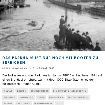
DAS PARKHAUS IST NUR NOCH MIT BOOTEN ZU
ERREICHEN
31. JANUAR 2015
PETER STROTMANN
Der Hollersee und das Parkhaus im Januar 1881Das Parkhaus, 1871 auf
einen Erdhügel errichtet, war mit über 1000 Sitzplätzen eines der
beliebtesten Bremer Ausfl
...
ALLTAG
BREMEN
BREMEN INTERN
DIE DOPPELTE KATASTROPHE
FINDORFF
HORN-LEHE
LEBEN
MINI-SERIEN
SCHWACHHAUSEN
SERIEN
STADTTEILE
0 KOMMENTARE
1