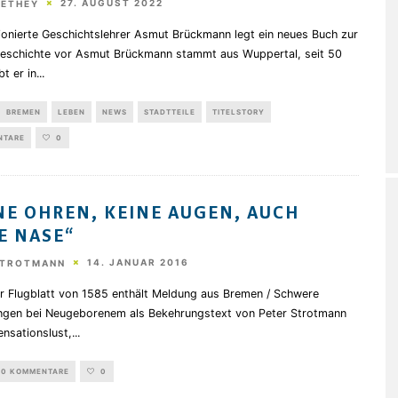
27. AUGUST 2022
HETHEY
ionierte Geschichtslehrer Asmut Brückmann legt ein neues Buch zur
eschichte vor Asmut Brückmann stammt aus Wuppertal, seit 50
bt er in
...
BREMEN
LEBEN
NEWS
STADTTEILE
TITELSTORY
NTARE
0
NE OHREN, KEINE AUGEN, AUCH
E NASE“
14. JANUAR 2016
STROTMANN
r Flugblatt von 1585 enthält Meldung aus Bremen / Schwere
ungen bei Neugeborenem als Bekehrungstext von Peter Strotmann
ensationslust,
...
0 KOMMENTARE
0