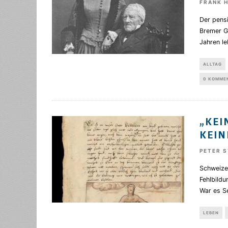
FRANK 
Der pens
Bremer G
Jahren le
ALLTAG
0 KOMME
„KEI
KEIN
PETER 
Schweize
Fehlbild
War es S
LEBEN