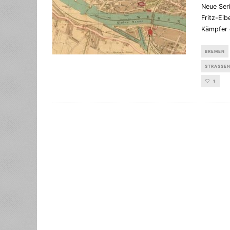
Neue Seri
Fritz-Eib
Kämpfer 
BREMEN
STRASSEN
1