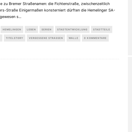
e zu Bremer Straßenamen: die Fichtenstraße, zwischenzeitlich
ers-Straße Einigermaßen konsterniert dürften die Hemelinger SA-
gewesen s
...
HEMELINGEN
LEBEN
SERIEN
STADTENTWICKLUNG
STADTTEILE
TITELSTORY
VERGESSENE STRASSEN
WALLE
0 KOMMENTARE