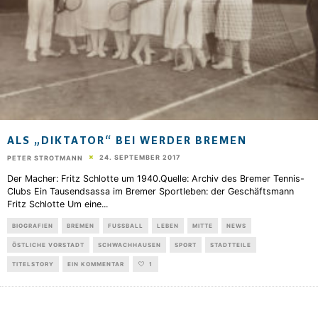
ALS „DIKTATOR“ BEI WERDER BREMEN
24. SEPTEMBER 2017
PETER STROTMANN
Der Macher: Fritz Schlotte um 1940.Quelle: Archiv des Bremer Tennis-
Clubs Ein Tausendsassa im Bremer Sportleben: der Geschäftsmann
Fritz Schlotte Um eine
...
BIOGRAFIEN
BREMEN
FUSSBALL
LEBEN
MITTE
NEWS
ÖSTLICHE VORSTADT
SCHWACHHAUSEN
SPORT
STADTTEILE
TITELSTORY
EIN KOMMENTAR
1