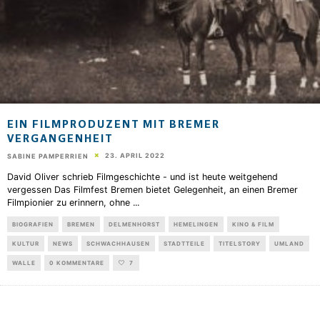
EIN FILMPRODUZENT MIT BREMER
VERGANGENHEIT
23. APRIL 2022
SABINE PAMPERRIEN
David Oliver schrieb Filmgeschichte - und ist heute weitgehend
vergessen Das Filmfest Bremen bietet Gelegenheit, an einen Bremer
Filmpionier zu erinnern, ohne
...
BIOGRAFIEN
BREMEN
DELMENHORST
HEMELINGEN
KINO & FILM
KULTUR
NEWS
SCHWACHHAUSEN
STADTTEILE
TITELSTORY
UMLAND
WALLE
0 KOMMENTARE
7