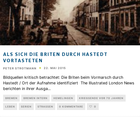
ALS SICH DIE BRITEN DURCH HASTEDT
VORTASTETEN
22. MAI 2015
PETER STROTMANN
Bildquellen kritisch betrachtet: Die Briten beim Vormarsch durch
Hastedt / Ort der Aufnahme identifiziert The Illustrated London News
berichten in ihrer Ausga
...
BREMEN
BREMEN INTERN
HEMELINGEN
KRIEGSENDE VOR 70 JAHREN
LEBEN
SERIEN
STRASSEN
0 KOMMENTARE
0