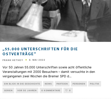
„55.000 UNTERSCHRIFTEN FÜR DIE
OSTVERTRÄGE“
8. MAI 2022
FRANK HETHEY
Vor 50 Jahren 55.000 Unterschriften sowie acht öffentliche
Veranstaltungen mit 2000 Besuchern – damit versuchte in den
vergangenen zwei Wochen die Bremer SPD d
...
EIN BLICK IN DIE GESCHICHTE
NEWS
PARTEIEN
PERSONEN
POLITIK
SERIEN
VOR 50 JAHREN
0 KOMMENTARE
0