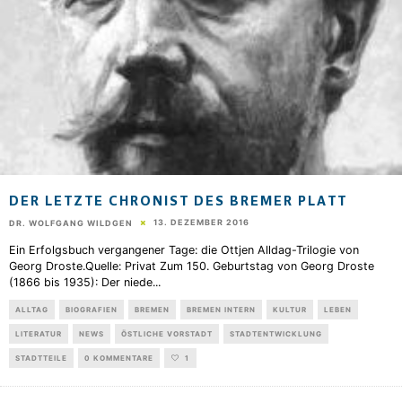
DER LETZTE CHRONIST DES BREMER PLATT
13. DEZEMBER 2016
DR. WOLFGANG WILDGEN
Ein Erfolgsbuch vergangener Tage: die Ottjen Alldag-Trilogie von
Georg Droste.Quelle: Privat Zum 150. Geburtstag von Georg Droste
(1866 bis 1935): Der niede
...
ALLTAG
BIOGRAFIEN
BREMEN
BREMEN INTERN
KULTUR
LEBEN
LITERATUR
NEWS
ÖSTLICHE VORSTADT
STADTENTWICKLUNG
STADTTEILE
0 KOMMENTARE
1