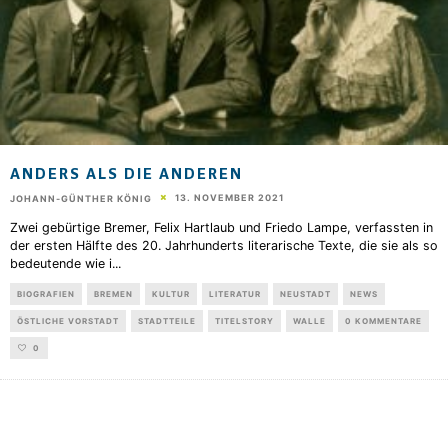
ANDERS ALS DIE ANDEREN
13. NOVEMBER 2021
JOHANN-GÜNTHER KÖNIG
Zwei gebürtige Bremer, Felix Hartlaub und Friedo Lampe, verfassten in
der ersten Hälfte des 20. Jahrhunderts literarische Texte, die sie als so
bedeutende wie i
...
BIOGRAFIEN
BREMEN
KULTUR
LITERATUR
NEUSTADT
NEWS
ÖSTLICHE VORSTADT
STADTTEILE
TITELSTORY
WALLE
0 KOMMENTARE
0