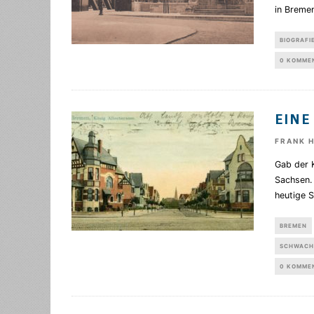
in Bremen
BIOGRAFI
0 KOMME
EINE
FRANK 
Gab der 
Sachsen. 
heutige 
BREMEN
SCHWACH
0 KOMME