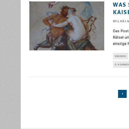
WAS 
KAIS
WILHEL
Das Post
Rätsel um
einstige 
BREMEN
0 KOMME
1