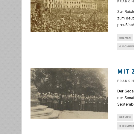
FRANK 
Zur Reic
zum deut
preußisc
BREMEN
0 KOMME
MIT 
FRANK 
Der Seda
der Sena
Septembe
BREMEN
0 KOMME