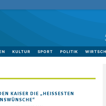
EN
KULTUR
SPORT
POLITIK
WIRTSC
DEN KAISER DIE „HEISSESTEN S
NSWÜNSCHE“