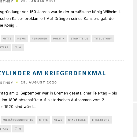
23. JANUAR 2021
HETHEY
hsgründung: Vor 150 Jahren wurde der preußische König Wilhelm I.
schen Kaiser proklamiert Auf Drängen seines Kanzlers gab der
he König
...
MITTE
NEWS
PERSONEN
POLITIK
STADTTEILE
TITELSTORY
NTARE
0
ZYLINDER AM KRIEGERDENKMAL
29. AUGUST 2020
HETHEY
ntag am 2. September war in Bremen gesetzlicher Feiertag – bis
t ihn 1896 abschaffte Auf historischen Aufnahmen vom 2.
r 1920 sind würd
...
MILITÄRGESCHICHTE
MITTE
NEWS
STADTTEILE
TITELSTORY
NTARE
0