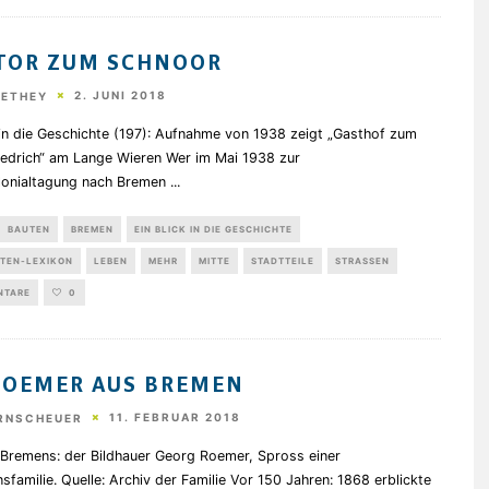
TOR ZUM SCHNOOR
2. JUNI 2018
HETHEY
 in die Geschichte (197): Aufnahme von 1938 zeigt „Gasthof zum
riedrich“ am Lange Wieren Wer im Mai 1938 zur
lonialtagung nach Bremen
...
BAUTEN
BREMEN
EIN BLICK IN DIE GESCHICHTE
TEN-LEXIKON
LEBEN
MEHR
MITTE
STADTTEILE
STRASSEN
NTARE
0
ROEMER AUS BREMEN
11. FEBRUAR 2018
RNSCHEUER
 Bremens: der Bildhauer Georg Roemer, Spross einer
familie. Quelle: Archiv der Familie Vor 150 Jahren: 1868 erblickte