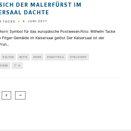
SICH DER MALERFÜRST IM
ERSAAL DACHTE
4. JUNI 2017
M TACKE
horn: Symbol für das europäische Postwesen.Foto: Wilhelm Tacke
 Fitger-Gemälde im Kaisersaal gelöst Der Kaisersaal ist der
Prun
...
KULTUR
MITTE
NEWS
STADTTEILE
TITELSTORY
NTARE
0
2