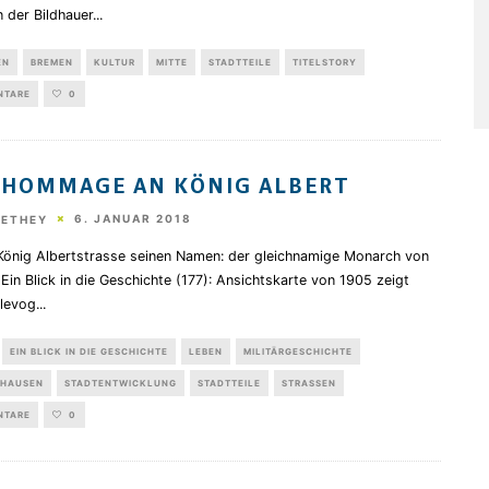
 der Bildhauer
...
EN
BREMEN
KULTUR
MITTE
STADTTEILE
TITELSTORY
NTARE
0
 HOMMAGE AN KÖNIG ALBERT
6. JANUAR 2018
HETHEY
König Albertstrasse seinen Namen: der gleichnamige Monarch von
Ein Blick in die Geschichte (177): Ansichtskarte von 1905 zeigt
Slevog
...
EIN BLICK IN DIE GESCHICHTE
LEBEN
MILITÄRGESCHICHTE
HAUSEN
STADTENTWICKLUNG
STADTTEILE
STRASSEN
NTARE
0