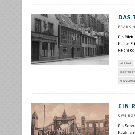
DAS 
FRANK 
Ein Blick
Kaiser F
Reichsko
ALLTAG
GASTSTÄT
0 KOMME
EIN 
UWE BO
Ein Sohn
Kaufmanns