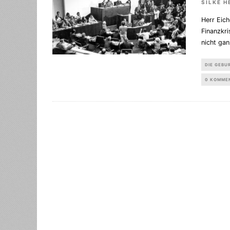
SILKE H
Herr Eich
Finanzkri
nicht gan
DIE GEBU
0 KOMME