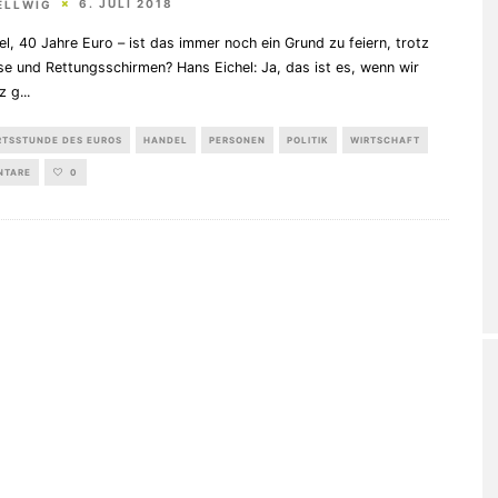
6. JULI 2018
ELLWIG
el, 40 Jahre Euro – ist das immer noch ein Grund zu feiern, trotz
se und Rettungsschirmen? Hans Eichel: Ja, das ist es, wenn wir
z g
...
RTSSTUNDE DES EUROS
HANDEL
PERSONEN
POLITIK
WIRTSCHAFT
NTARE
0