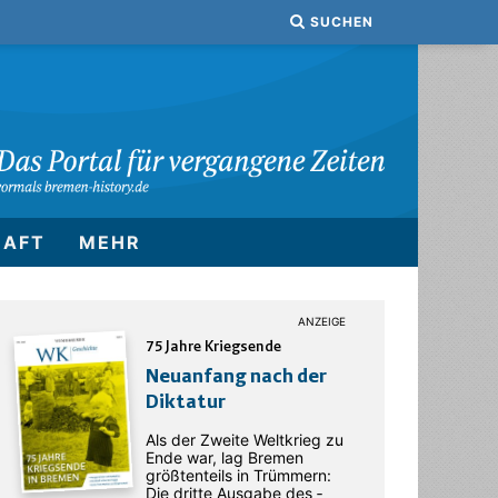
SUCHEN
HAFT
MEHR
75 Jahre Kriegsende
Neuanfang nach der
Diktatur
Als der Zweite Weltkrieg zu
Ende war, lag Bremen
größtenteils in Trümmern:
Die dritte Ausgabe des ­