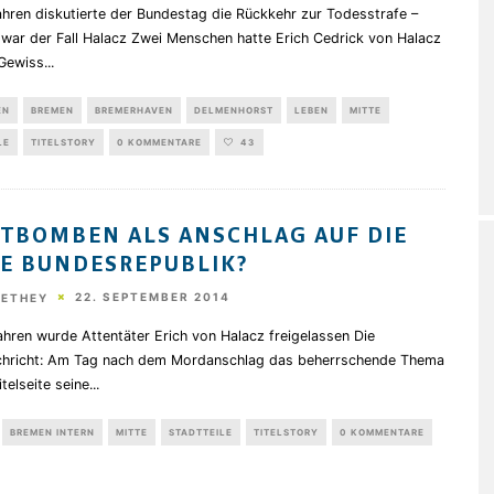
hren diskutierte der Bundestag die Rückkehr zur Todesstrafe –
 war der Fall Halacz Zwei Menschen hatte Erich Cedrick von Halacz
Gewiss
...
EN
BREMEN
BREMERHAVEN
DELMENHORST
LEBEN
MITTE
LE
TITELSTORY
0 KOMMENTARE
43
TBOMBEN ALS ANSCHLAG AUF DIE
E BUNDESREPUBLIK?
22. SEPTEMBER 2014
HETHEY
hren wurde Attentäter Erich von Halacz freigelassen Die
hricht: Am Tag nach dem Mordanschlag das beherrschende Thema
itelseite seine
...
BREMEN INTERN
MITTE
STADTTEILE
TITELSTORY
0 KOMMENTARE