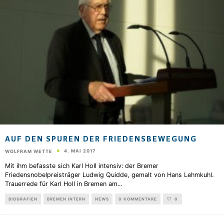
AUF DEN SPUREN DER FRIEDENSBEWEGUNG
4. MAI 2017
WOLFRAM WETTE
Mit ihm befasste sich Karl Holl intensiv: der Bremer
Friedensnobelpreisträger Ludwig Quidde, gemalt von Hans Lehmkuhl.
Trauerrede für Karl Holl in Bremen am
...
BIOGRAFIEN
BREMEN INTERN
NEWS
0 KOMMENTARE
0