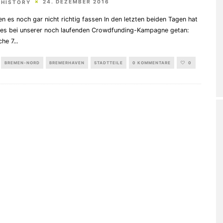
24. DEZEMBER 2016
 HISTORY
n es noch gar nicht richtig fassen In den letzten beiden Tagen hat
iges bei unserer noch laufenden Crowdfunding-Kampagne getan:
che 7
...
BREMEN-NORD
BREMERHAVEN
STADTTEILE
0 KOMMENTARE
0