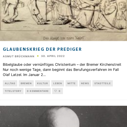
GLAUBENSKRIEG DER PREDIGER
30. APRIL 2022
ASMUT BRÜCKMANN
Bibelglaube oder vernünftiges Christentum – der Bremer Kirchenstreit
Nur noch wenige Tage, dann beginnt das Berufungsverfahren im Fall
Olaf Latzel. Im Januar 2
...
ALLTAG
BREMEN
KULTUR
LEBEN
MITTE
NEWS
STADTTEILE
TITELSTORY
0 KOMMENTARE
0