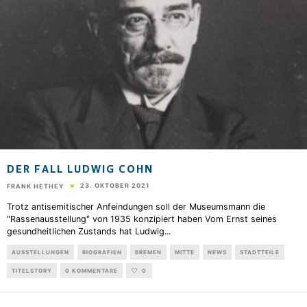
DER FALL LUDWIG COHN
23. OKTOBER 2021
FRANK HETHEY
Trotz antisemitischer Anfeindungen soll der Museumsmann die
"Rassenausstellung" von 1935 konzipiert haben Vom Ernst seines
gesundheitlichen Zustands hat Ludwig
...
AUSSTELLUNGEN
BIOGRAFIEN
BREMEN
MITTE
NEWS
STADTTEILE
TITELSTORY
0 KOMMENTARE
0