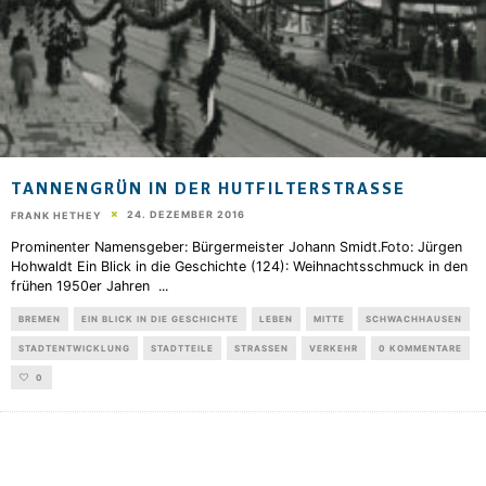
TANNENGRÜN IN DER HUTFILTERSTRASSE
24. DEZEMBER 2016
FRANK HETHEY
Prominenter Namensgeber: Bürgermeister Johann Smidt.Foto: Jürgen
Hohwaldt Ein Blick in die Geschichte (124): Weihnachtsschmuck in den
frühen 1950er Jahren
...
BREMEN
EIN BLICK IN DIE GESCHICHTE
LEBEN
MITTE
SCHWACHHAUSEN
STADTENTWICKLUNG
STADTTEILE
STRASSEN
VERKEHR
0 KOMMENTARE
0