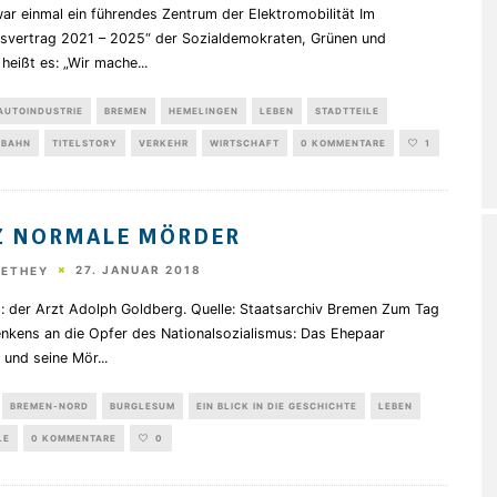
ar einmal ein führendes Zentrum der Elektromobilität Im
onsvertrag 2021 – 2025“ der Sozialdemokraten, Grünen und
 heißt es: „Wir mache
...
AUTOINDUSTRIE
BREMEN
HEMELINGEN
LEBEN
STADTTEILE
BAHN
TITELSTORY
VERKEHR
WIRTSCHAFT
0 KOMMENTARE
1
Z NORMALE MÖRDER
27. JANUAR 2018
HETHEY
: der Arzt Adolph Goldberg. Quelle: Staatsarchiv Bremen Zum Tag
nkens an die Opfer des Nationalsozialismus: Das Ehepaar
 und seine Mör
...
BREMEN-NORD
BURGLESUM
EIN BLICK IN DIE GESCHICHTE
LEBEN
LE
0 KOMMENTARE
0