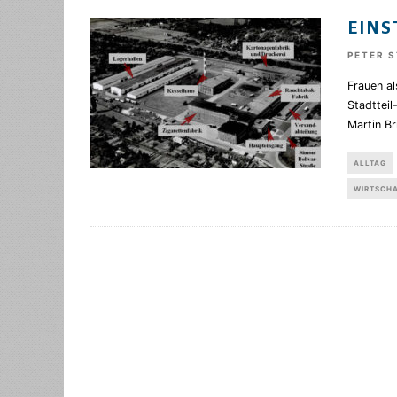
EINS
PETER 
Frauen al
Stadttei
Martin B
ALLTAG
WIRTSCH