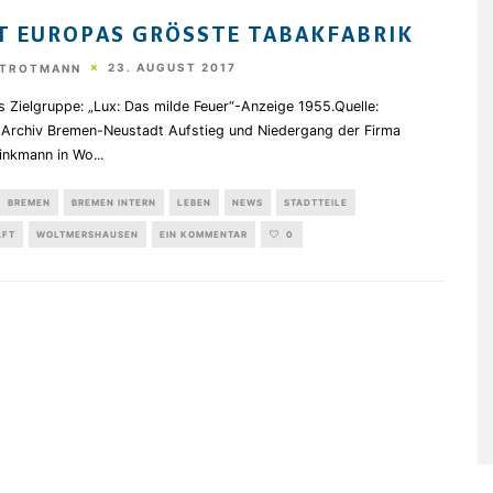
T EUROPAS GRÖSSTE TABAKFABRIK
23. AUGUST 2017
STROTMANN
s Zielgruppe: „Lux: Das milde Feuer“-Anzeige 1955.Quelle:
l-Archiv Bremen-Neustadt Aufstieg und Niedergang der Firma
rinkmann in Wo
...
BREMEN
BREMEN INTERN
LEBEN
NEWS
STADTTEILE
AFT
WOLTMERSHAUSEN
EIN KOMMENTAR
0