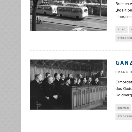
Bremen w
„Koaliti
Liberalen
AUTO
STRASSEN
GAN
FRANK 
Ermordet
des Gede
Goldberg
BREMEN
STADTTEI