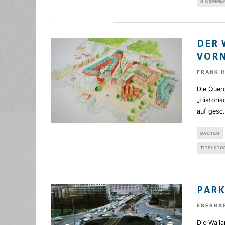
0 KOMME
DER 
VOR
FRANK 
Die Querd
„Historis
auf gesc
.
BAUTEN
TITELSTO
PARK
EBERHA
Die Walla