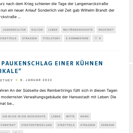
kurz nach dem Krieg schienen die Tage der Langemarckstraße
 nun ein neuer Anlauf Sonderlich viel Zeit gab Wilhelm Brandt der
rckstraße
...
JUGENDKULTUR
KULTUR
LEBEN
MILITÄRGESCHICHTE
NEUSTADT
STADTTEILE
STRASSEN
TITELSTORY
0 KOMMENTARE
6
 PAUKENSCHLAG EINER KÜHNEN
IKALE“
9. JANUAR 2022
HETHEY
hren An der Südseite des Rembertirings füllt sich in diesen Tagen
r modernsten Verwaltungsgebäude der Hansestadt mit Leben: Die
mat be
...
EIN BLICK IN DIE GESCHICHTE
LEBEN
MITTE
NEWS
 VORSTADT
STADTENTWICKLUNG
STADTTEILE
STRASSEN
VERKEHR