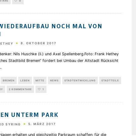
NTARE
0
WIEDERAUFBAU NOCH MAL VON
N
8. OKTOBER 2017
HETHEY
enker: Nils Huschke (li.) und Axel Spellenberg.Foto: Frank Hethey
ches Stadtbild Bremen“ fordert bei Umbau der Altstadt Rücksicht
..
BREMEN
LEBEN
MITTE
NEWS
STADTENTWICKLUNG
STADTTEILE
RY
2 KOMMENTARE
1
EN UNTERM PARK
5. MÄRZ 2017
RD SYRING
nlagen erhalten und gleichzeitig Parkraum schaffen: für die