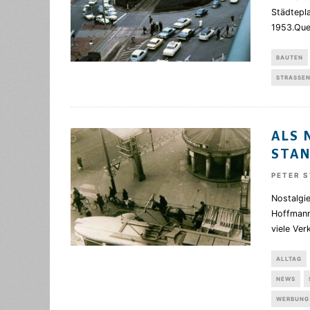
Städtepl
1953.Quel
BAUTEN
STRASSEN
ALS 
STA
PETER 
Nostalgie
Hoffmann
viele Ver
ALLTAG
NEWS
WERBUNG