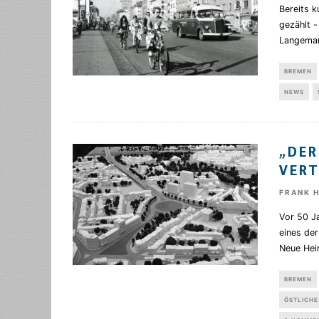
Bereits 
gezählt -
Langema
BREMEN
NEWS
„DER
VERT
FRANK 
Vor 50 Ja
eines de
Neue Hei
BREMEN
ÖSTLICHE