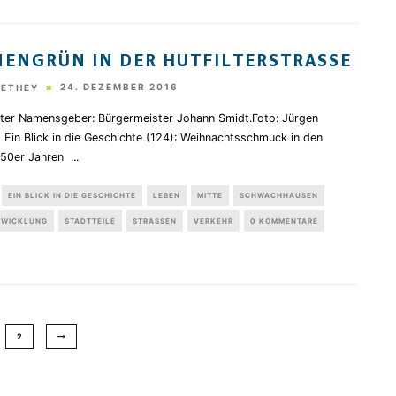
ENGRÜN IN DER HUTFILTERSTRASSE
24. DEZEMBER 2016
HETHEY
ter Namensgeber: Bürgermeister Johann Smidt.Foto: Jürgen
Ein Blick in die Geschichte (124): Weihnachtsschmuck in den
950er Jahren
...
EIN BLICK IN DIE GESCHICHTE
LEBEN
MITTE
SCHWACHHAUSEN
TWICKLUNG
STADTTEILE
STRASSEN
VERKEHR
0 KOMMENTARE
2