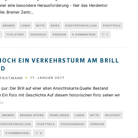
aner eine besondere Herausforderung - hier das Herdentor
le: Bremer Zentr
...
BREMEN
LEBEN
MITTE
NEWS
STADTENTWICKLUNG
STADTTEILE
TITELSTORY
VEGESACK
VERKEHR
0 KOMMENTARE
1
NOCH EIN VERKEHRSTURM AM BRILL
ND
17. JANUAR 2017
STROTMANN
 pur: Der Brill auf einer alten Ansichtskarte.Quelle: Bestand
 Ein Foto mit Geschichte Auf diesem historischen Foto sehen wir
k
...
BREMEN
BREMEN INTERN
HEMELINGEN
LEBEN
MITTE
NEUSTADT
STADTENTWICKLUNG
STADTTEILE
STRASSENBAHN
VERKEHR
0 KOMMENTARE
0