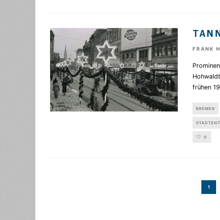
TANN
FRANK 
Prominen
Hohwaldt 
frühen 1
BREMEN
STADTEN
0
1