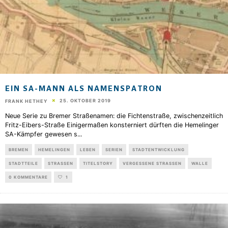
EIN SA-MANN ALS NAMENSPATRON
25. OKTOBER 2019
FRANK HETHEY
Neue Serie zu Bremer Straßenamen: die Fichtenstraße, zwischenzeitlich
Fritz-Eibers-Straße Einigermaßen konsterniert dürften die Hemelinger
SA-Kämpfer gewesen s
...
BREMEN
HEMELINGEN
LEBEN
SERIEN
STADTENTWICKLUNG
STADTTEILE
STRASSEN
TITELSTORY
VERGESSENE STRASSEN
WALLE
0 KOMMENTARE
1