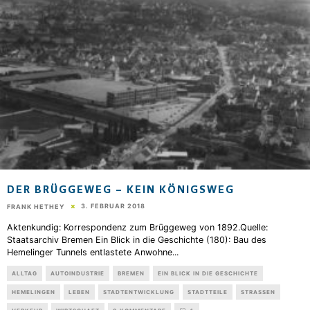
DER BRÜGGEWEG – KEIN KÖNIGSWEG
3. FEBRUAR 2018
FRANK HETHEY
Aktenkundig: Korrespondenz zum Brüggeweg von 1892.Quelle:
Staatsarchiv Bremen Ein Blick in die Geschichte (180): Bau des
Hemelinger Tunnels entlastete Anwohne
...
ALLTAG
AUTOINDUSTRIE
BREMEN
EIN BLICK IN DIE GESCHICHTE
HEMELINGEN
LEBEN
STADTENTWICKLUNG
STADTTEILE
STRASSEN