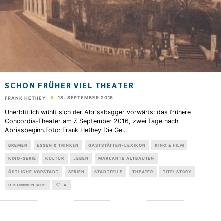
SCHON FRÜHER VIEL THEATER
18. SEPTEMBER 2016
FRANK HETHEY
Unerbittlich wühlt sich der Abrissbagger vorwärts: das frühere
Concordia-Theater am 7. September 2016, zwei Tage nach
Abrissbeginn.Foto: Frank Hethey Die Ge
...
BREMEN
ESSEN & TRINKEN
GASTSTÄTTEN-LEXIKON
KINO & FILM
KINO-SERIE
KULTUR
LEBEN
MARKANTE ALTBAUTEN
ÖSTLICHE VORSTADT
SERIEN
STADTTEILE
THEATER
TITELSTORY
0 KOMMENTARE
4