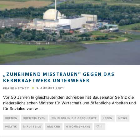
„ZUNEHMEND MISSTRAUEN“ GEGEN DAS K
ERNKRAFTWERK UNTERWESER
1. AUGUST 2021
FRANK HETHEY
Vor 50 Jahren In gleichlautenden Schreiben hat Bausenator Seifriz die
niedersächsischen Minister für Wirtschaft und öffentliche Arbeiten und
für Soziales von w
...
BREMEN
BREMERHAVEN
EIN BLICK IN DIE GESCHICHTE
LEBEN
NEWS
POLITIK
STADTTEILE
UMLAND
0 KOMMENTARE
1