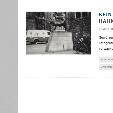
KEIN
HAH
FRANK 
Gewöhnun
Fotografe
verwackel
ALTE ALB
MARITIME