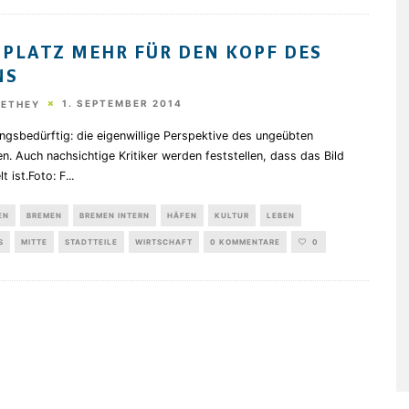
 PLATZ MEHR FÜR DEN KOPF DES
NS
1. SEPTEMBER 2014
HETHEY
gsbedürftig: die eigenwillige Perspektive des ungeübten
n. Auch nachsichtige Kritiker werden feststellen, dass das Bild
t ist.Foto: F
...
EN
BREMEN
BREMEN INTERN
HÄFEN
KULTUR
LEBEN
S
MITTE
STADTTEILE
WIRTSCHAFT
0 KOMMENTARE
0