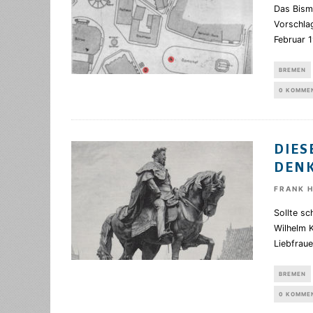
Das Bism
Vorschla
Februar 1
BREMEN
0 KOMME
DIES
ENK
FRANK 
Sollte sc
Wilhelm 
Liebfraue
BREMEN
0 KOMME