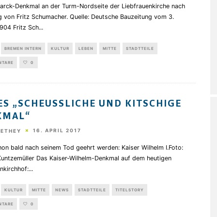
arck-Denkmal an der Turm-Nordseite der Liebfrauenkirche nach
g von Fritz Schumacher. Quelle: Deutsche Bauzeitung vom 3.
904 Fritz Sch
...
BREMEN INTERN
KULTUR
LEBEN
MITTE
STADTTEILE
NTARE
0
ES „SCHEUSSLICHE UND KITSCHIGE D
MAL“
16. APRIL 2017
HETHEY
hon bald nach seinem Tod geehrt werden: Kaiser Wilhelm I.Foto:
Kuntzemüller Das Kaiser-Wilhelm-Denkmal auf dem heutigen
nkirchhof:
...
KULTUR
MITTE
NEWS
STADTTEILE
TITELSTORY
NTARE
0