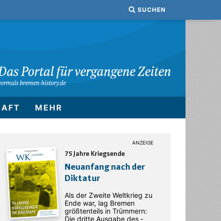
SUCHEN
HAFT
MEHR
75 Jahre Kriegsende
Neuanfang nach der
Diktatur
Als der Zweite Weltkrieg zu
Ende war, lag Bremen
größtenteils in Trümmern:
Die dritte Ausgabe des ­