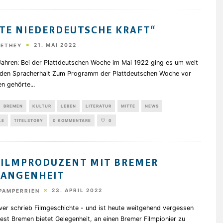
TE NIEDERDEUTSCHE KRAFT“
21. MAI 2022
HETHEY
Jahren: Bei der Plattdeutschen Woche im Mai 1922 ging es um weit
 den Spracherhalt Zum Programm der Plattdeutschen Woche vor
en gehörte
...
BREMEN
KULTUR
LEBEN
LITERATUR
MITTE
NEWS
LE
TITELSTORY
0 KOMMENTARE
0
FILMPRODUZENT MIT BREMER
GANGENHEIT
23. APRIL 2022
PAMPERRIEN
ver schrieb Filmgeschichte - und ist heute weitgehend vergessen
est Bremen bietet Gelegenheit, an einen Bremer Filmpionier zu