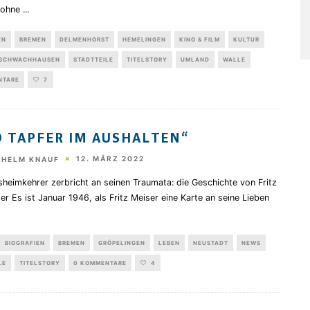
, ohne
...
EN
BREMEN
DELMENHORST
HEMELINGEN
KINO & FILM
KULTUR
SCHWACHHAUSEN
STADTTEILE
TITELSTORY
UMLAND
WALLE
NTARE
7
D TAPFER IM AUSHALTEN“
12. MÄRZ 2022
THELM KNAUF
sheimkehrer zerbricht an seinen Traumata: die Geschichte von Fritz
er Es ist Januar 1946, als Fritz Meiser eine Karte an seine Lieben
BIOGRAFIEN
BREMEN
GRÖPELINGEN
LEBEN
NEUSTADT
NEWS
LE
TITELSTORY
0 KOMMENTARE
4