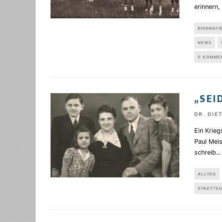
erinnern
BIOGRAFI
NEWS
0 KOMME
„SEI
DR. DIE
Ein Krieg
Paul Meis
schreib
...
ALLTAG
STADTTEI