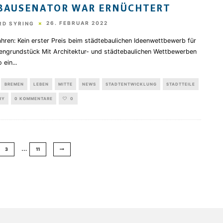
BAUSENATOR WAR ERNÜCHTERT
26. FEBRUAR 2022
RD SYRING
hren: Kein erster Preis beim städtebaulichen Ideenwettbewerb für
engrundstück Mit Architektur- und städtebaulichen Wettbewerben
o ein
...
BREMEN
LEBEN
MITTE
NEWS
STADTENTWICKLUNG
STADTTEILE
RY
0 KOMMENTARE
0
…
3
11