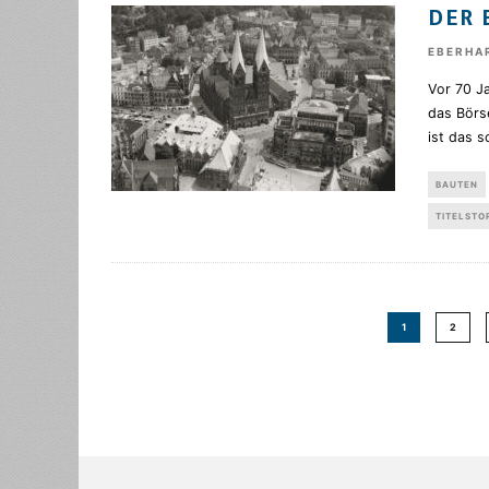
DER 
EBERHA
Vor 70 Ja
das Börs
ist das s
BAUTEN
TITELSTO
1
2