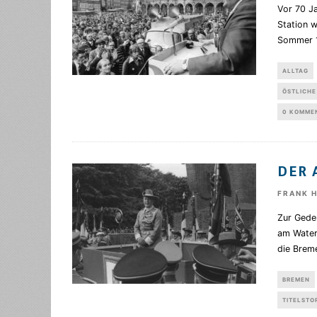
Vor 70 Ja
Station 
Sommer 
ALLTAG
ÖSTLICHE
0 KOMME
DER 
FRANK 
Zur Gede
am Water
die Brem
BREMEN
TITELSTO