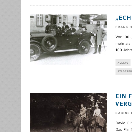
„ECH
FRANK 
Vor 100 
mehr als
100 Jahr
ALLTAG
STADTTEI
EIN 
VER
SABINE 
David Oli
Das Filmf