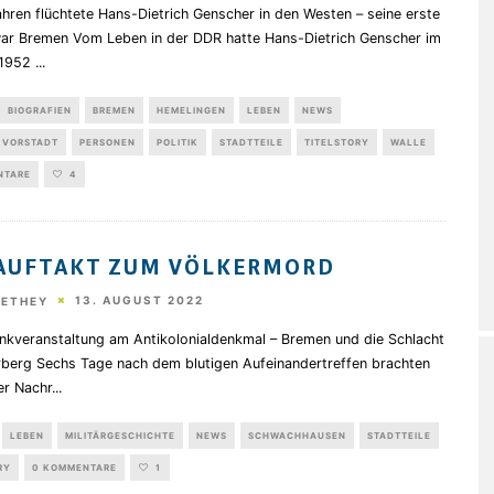
hren flüchtete Hans-Dietrich Genscher in den Westen – seine erste
war Bremen Vom Leben in der DDR hatte Hans-Dietrich Genscher im
1952
...
BIOGRAFIEN
BREMEN
HEMELINGEN
LEBEN
NEWS
 VORSTADT
PERSONEN
POLITIK
STADTTEILE
TITELSTORY
WALLE
NTARE
4
AUFTAKT ZUM VÖLKERMORD
13. AUGUST 2022
HETHEY
nkveranstaltung am Antikolonialdenkmal – Bremen und die Schlacht
berg Sechs Tage nach dem blutigen Aufeinandertreffen brachten
er Nachr
...
LEBEN
MILITÄRGESCHICHTE
NEWS
SCHWACHHAUSEN
STADTTEILE
RY
0 KOMMENTARE
1