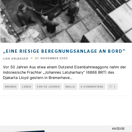
„EINE RIESIGE BEREGNUNGSANLAGE AN BORD“
21. NOVEMBER 2020
LISA URLBAUER
Vor 50 Jahren Aus etwa einem Dutzend Eisenbahnwaggons nahm der
indonesische Frachter „Johannes Latuharhary“ (6866 BRT) des
Djakarta Lloyd gestern in Bremerhave
...
BREMEN
LEBEN
VOR 50 JAHREN
WALLE
0 KOMMENTARE
1