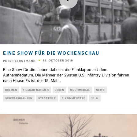
EINE SHOW FÜR DIE WOCHENSCHAU
18. OKTOBER 2016
PETER STROTMANN
Eine Show für die Lieben daheim: die Filmklappe mit dem
Aufnahmedatum. Die Männer der 29sten U.S. Infantry Division fahren
nach Hause Es ist der 15. Mai
...
BREMEN
FILMAUFNAHMEN
LEBEN
MULTIMEDIAL
NEWS
SCHWACHHAUSEN
STADTTEILE
0 KOMMENTARE
0