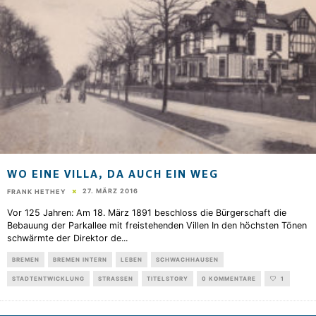
WO EINE VILLA, DA AUCH EIN WEG
27. MÄRZ 2016
FRANK HETHEY
Vor 125 Jahren: Am 18. März 1891 beschloss die Bürgerschaft die
Bebauung der Parkallee mit freistehenden Villen In den höchsten Tönen
schwärmte der Direktor de
...
BREMEN
BREMEN INTERN
LEBEN
SCHWACHHAUSEN
STADTENTWICKLUNG
STRASSEN
TITELSTORY
0 KOMMENTARE
1