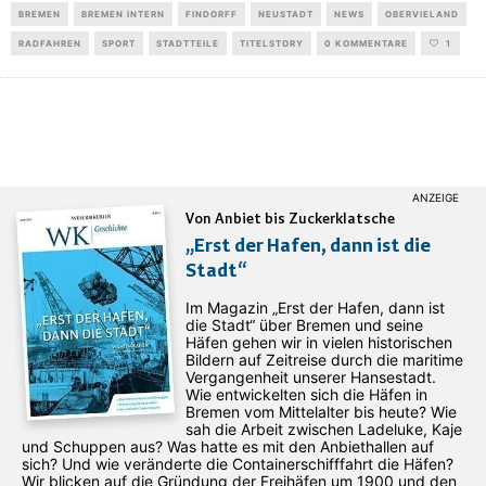
BREMEN
BREMEN INTERN
FINDORFF
NEUSTADT
NEWS
OBERVIELAND
RADFAHREN
SPORT
STADTTEILE
TITELSTORY
0 KOMMENTARE
1
Von Anbiet bis Zuckerklatsche
„Erst der Hafen, dann ist die
Stadt“
Im Magazin „Erst der Hafen, dann ist
die Stadt“ über Bremen und seine
Häfen gehen wir in vielen historischen
Bildern auf Zeitreise durch die maritime
Vergangenheit unserer Hansestadt.
Wie entwickelten sich die Häfen in
Bremen vom Mittelalter bis heute? Wie
sah die Arbeit zwischen Ladeluke, Kaje
und Schuppen aus? Was hatte es mit den Anbiethallen auf
sich? Und wie veränderte die Containerschifffahrt die Häfen?
Wir blicken auf die Gründung der Freihäfen um 1900 und den