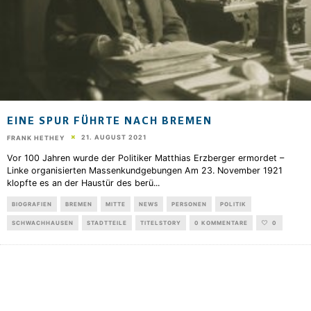
EINE SPUR FÜHRTE NACH BREMEN
21. AUGUST 2021
FRANK HETHEY
Vor 100 Jahren wurde der Politiker Matthias Erzberger ermordet –
Linke organisierten Massenkundgebungen Am 23. November 1921
klopfte es an der Haustür des berü
...
BIOGRAFIEN
BREMEN
MITTE
NEWS
PERSONEN
POLITIK
SCHWACHHAUSEN
STADTTEILE
TITELSTORY
0 KOMMENTARE
0