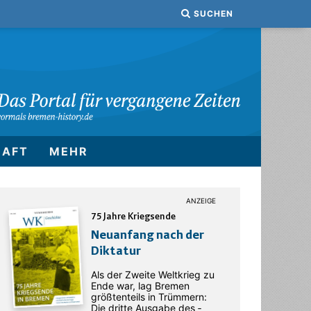
SUCHEN
HAFT
MEHR
75 Jahre Kriegsende
Neuanfang nach der
Diktatur
Als der Zweite Weltkrieg zu
Ende war, lag Bremen
größtenteils in Trümmern:
Die dritte Ausgabe des ­