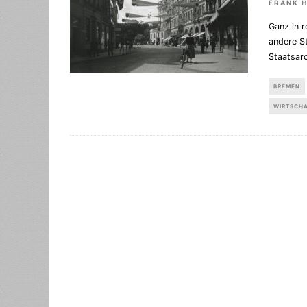
FRANK 
Ganz in 
andere S
Staatsar
BREMEN
WIRTSCH