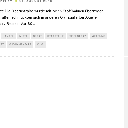
21. AUGUST 2016
HETHEY
rot: Die Obernstraße wurde mit roten Stoffbahnen überzogen,
traßen schmückten sich in anderen Olympiafarben.Quelle:
chiv Bremen Vor 80
...
HANDEL
MITTE
SPORT
STADTTEILE
TITELSTORY
WERBUNG
AFT
0 KOMMENTARE
0