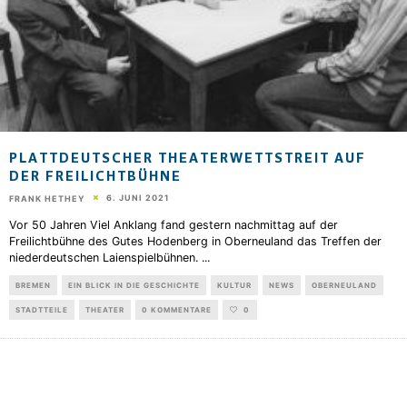
PLATTDEUTSCHER THEATERWETTSTREIT AUF
DER FREILICHTBÜHNE
6. JUNI 2021
FRANK HETHEY
Vor 50 Jahren Viel Anklang fand gestern nachmittag auf der
Freilichtbühne des Gutes Hodenberg in Oberneuland das Treffen der
niederdeutschen Laienspielbühnen.
...
BREMEN
EIN BLICK IN DIE GESCHICHTE
KULTUR
NEWS
OBERNEULAND
STADTTEILE
THEATER
0 KOMMENTARE
0