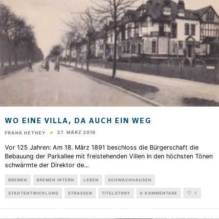
WO EINE VILLA, DA AUCH EIN WEG
27. MÄRZ 2016
FRANK HETHEY
Vor 125 Jahren: Am 18. März 1891 beschloss die Bürgerschaft die
Bebauung der Parkallee mit freistehenden Villen In den höchsten Tönen
schwärmte der Direktor de
...
BREMEN
BREMEN INTERN
LEBEN
SCHWACHHAUSEN
STADTENTWICKLUNG
STRASSEN
TITELSTORY
0 KOMMENTARE
1