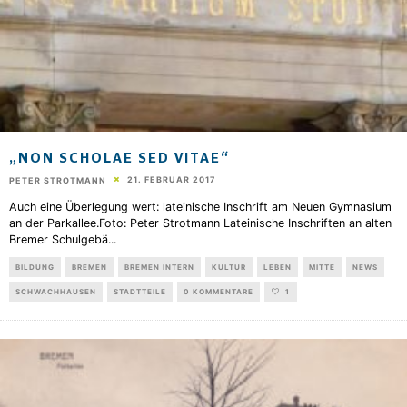
„NON SCHOLAE SED VITAE“
21. FEBRUAR 2017
PETER STROTMANN
Auch eine Überlegung wert: lateinische Inschrift am Neuen Gymnasium
an der Parkallee.Foto: Peter Strotmann Lateinische Inschriften an alten
Bremer Schulgebä
...
BILDUNG
BREMEN
BREMEN INTERN
KULTUR
LEBEN
MITTE
NEWS
SCHWACHHAUSEN
STADTTEILE
0 KOMMENTARE
1