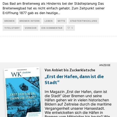
Das Bad am Breitenweg als Hindernis bei der Städteplanung Das
Breitenwegbad hat es nicht einfach gehabt. Zum Zeitpunkt seiner
Eröffnung 1877 gab es den heutige
...
BREMEN
BREMEN INTERN
LEBEN
MITTE
STADTENTWICKLUNG
TITELSTORY
VERKEHR
EIN KOMMENTAR
1
Von Anbiet bis Zuckerklatsche
„Erst der Hafen, dann ist die
Stadt“
Im Magazin „Erst der Hafen, dann ist
die Stadt“ über Bremen und seine
Häfen gehen wir in vielen historischen
Bildern auf Zeitreise durch die maritime
Vergangenheit unserer Hansestadt.
Wie entwickelten sich die Häfen in
Bremen vom Mittelalter bis heute? Wie