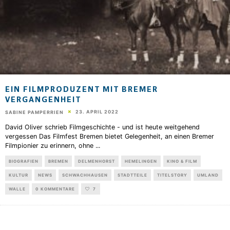
EIN FILMPRODUZENT MIT BREMER
VERGANGENHEIT
23. APRIL 2022
SABINE PAMPERRIEN
David Oliver schrieb Filmgeschichte - und ist heute weitgehend
vergessen Das Filmfest Bremen bietet Gelegenheit, an einen Bremer
Filmpionier zu erinnern, ohne
...
BIOGRAFIEN
BREMEN
DELMENHORST
HEMELINGEN
KINO & FILM
KULTUR
NEWS
SCHWACHHAUSEN
STADTTEILE
TITELSTORY
UMLAND
WALLE
0 KOMMENTARE
7