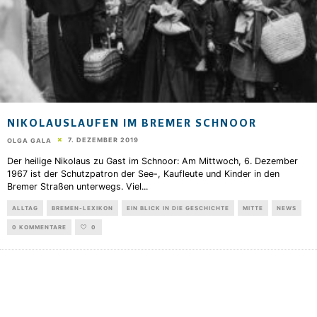
NIKOLAUSLAUFEN IM BREMER SCHNOOR
7. DEZEMBER 2019
OLGA GALA
Der heilige Nikolaus zu Gast im Schnoor: Am Mittwoch, 6. Dezember
1967 ist der Schutzpatron der See-, Kaufleute und Kinder in den
Bremer Straßen unterwegs. Viel
...
ALLTAG
BREMEN-LEXIKON
EIN BLICK IN DIE GESCHICHTE
MITTE
NEWS
0 KOMMENTARE
0