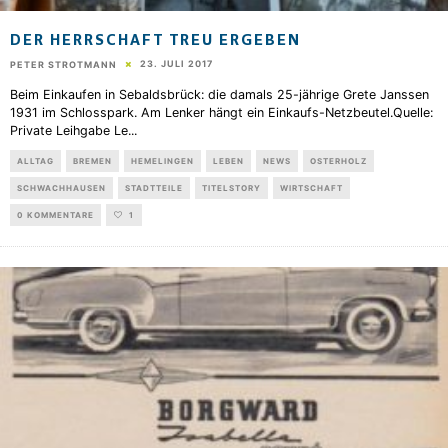
DER HERRSCHAFT TREU ERGEBEN
23. JULI 2017
PETER STROTMANN
Beim Einkaufen in Sebaldsbrück: die damals 25-jährige Grete Janssen
1931 im Schlosspark. Am Lenker hängt ein Einkaufs-Netzbeutel.Quelle:
Private Leihgabe Le
...
ALLTAG
BREMEN
HEMELINGEN
LEBEN
NEWS
OSTERHOLZ
SCHWACHHAUSEN
STADTTEILE
TITELSTORY
WIRTSCHAFT
0 KOMMENTARE
1