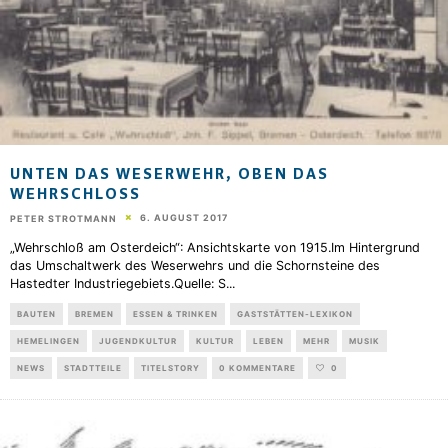
UNTEN DAS WESERWEHR, OBEN DAS
WEHRSCHLOSS
6. AUGUST 2017
PETER STROTMANN
„Wehrschloß am Osterdeich“: Ansichtskarte von 1915.Im Hintergrund
das Umschaltwerk des Weserwehrs und die Schornsteine des
Hastedter Industriegebiets.Quelle: S
...
BAUTEN
BREMEN
ESSEN & TRINKEN
GASTSTÄTTEN-LEXIKON
HEMELINGEN
JUGENDKULTUR
KULTUR
LEBEN
MEHR
MUSIK
NEWS
STADTTEILE
TITELSTORY
0 KOMMENTARE
0