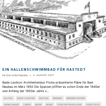
EIN HALLENSCHWIMMBAD FÜR HASTEDT
4. AUGUST 2017
PETER STROTMANN
Bade-Lexikon: Architektenduo Fricke präsentierte Pläne für Bad-
Neubau im März 1950 Die Spatzen pfiffen es schon Ende der 1940er
und Anfang der 1950er Jahre v
...
ALLTAG
BADE-LEXIKON
BAUTEN
BREMEN
BREMEN INTERN
HEMELINGEN
LEBEN
MEHR
NEWS
STADTENTWICKLUNG
STADTTEILE