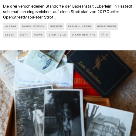
Die drei verschiedenen Standorte der Badeanstalt „Eberlein“ in Hastedt
schematisch eingezeichnet auf einen Stadtplan von 2017.Quelle:
OpenStreetMap/Peter Strot
...
ALLTAG
BADE-LEXIKON
BREMEN
BREMEN INTERN
HEMELINGEN
LEBEN
MEHR
NEWS
STADTTEILE
0 KOMMENTARE
0