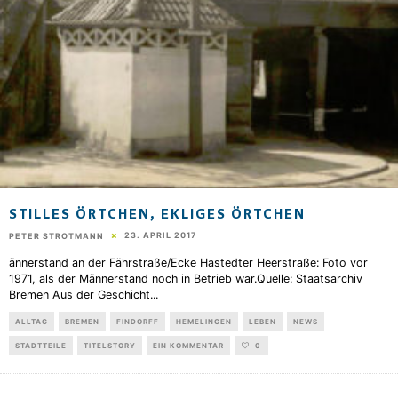
STILLES ÖRTCHEN, EKLIGES ÖRTCHEN
23. APRIL 2017
PETER STROTMANN
ännerstand an der Fährstraße/Ecke Hastedter Heerstraße: Foto vor
1971, als der Männerstand noch in Betrieb war.Quelle: Staatsarchiv
Bremen Aus der Geschicht
...
ALLTAG
BREMEN
FINDORFF
HEMELINGEN
LEBEN
NEWS
STADTTEILE
TITELSTORY
EIN KOMMENTAR
0