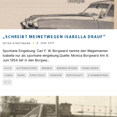
„SCHREIBT MEINETWEGEN ISABELLA DRAUF“
9. JUNI 2017
PETER STROTMANN
Spontane Eingebung: Carl F. W. Borgward nannte den Wagennamen
Isabella nur als spontane eingebung.Quelle: Monica Borgward Am 9.
Juni 1954 lief in den Borgwa
...
AUTO
AUTOINDUSTRIE
BREMEN
BREMEN INTERN
HEMELINGEN
LEBEN
NEWS
STADTTEILE
VERKEHR
WIRTSCHAFT
0 KOMMENTARE
1